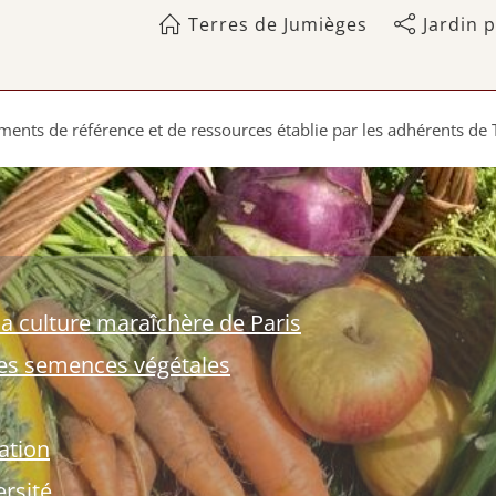
ÉRENCE, RESSOURCES
Terres de Jumièges
Jardin 
ments de référence et de ressources établie par les adhérents de 
a culture maraîchère de Paris
des semences végétales
ation
ersité