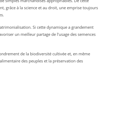
de simples marchandises appropriables. De cette
t, grâce à la science et au droit, une emprise toujours
es.
patrimonialisation. Si cette dynamique a grandement
 favoriser un meilleur partage de l’usage des semences
fondrement de la biodiversité cultivée et, en même
 alimentaire des peuples et la préservation des