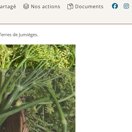
partagé
>
Nos actions
Documents de référence, ressources
Documents
Terres de Jumièges.