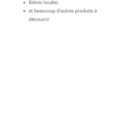
Bières locales
et beaucoup d’autres produits à
découvrir
La commande :
La commande se fait sur le site :
Les commandes sont ouvertes jusqu’au
mardi 15h
.
La livraison
Vous prendrez possession de votre
commande
le mercredi entre 17 et 18h30 sur la place
du marché de Jumièges.